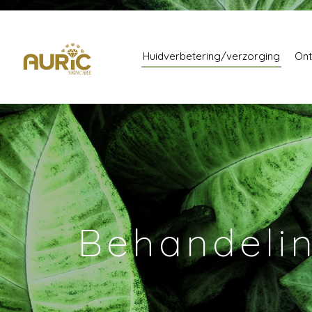
Huidverbetering/verzorging
Ont
Behandeli