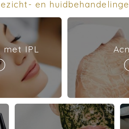
ezicht- en huidbehandeling
 met IPL
Acn