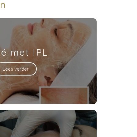
en
é met IPL
Lees verder