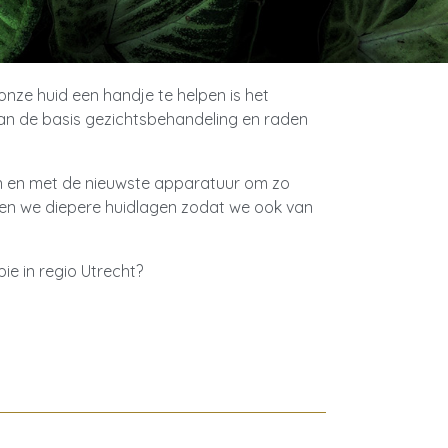
nze huid een handje te helpen is het
n de basis gezichtsbehandeling en raden
ken en met de nieuwste apparatuur om zo
iken we diepere huidlagen zodat we ook van
ie in regio Utrecht?