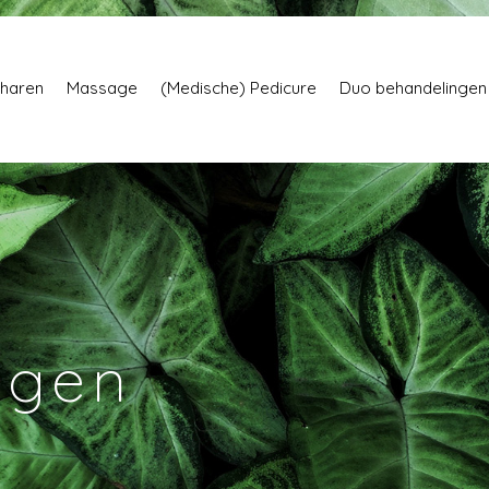
haren
Massage
(Medische) Pedicure
Duo behandelingen
ngen