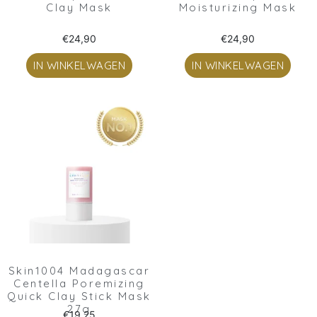
Clay Mask
Moisturizing Mask
€
24,90
€
24,90
IN WINKELWAGEN
IN WINKELWAGEN
Skin1004 Madagascar
Centella Poremizing
Quick Clay Stick Mask
27g
€
19,25