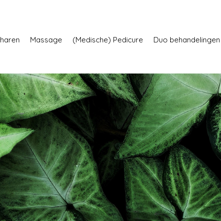
haren
Massage
(Medische) Pedicure
Duo behandelingen