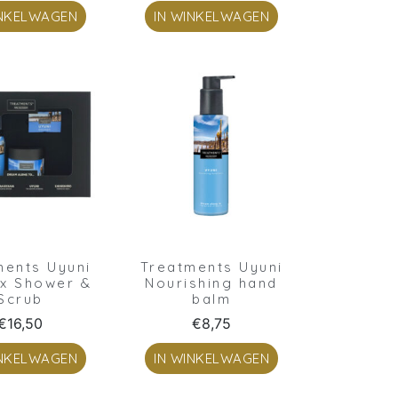
INKELWAGEN
IN WINKELWAGEN
ments Uyuni
Treatments Uyuni
ox Shower &
Nourishing hand
Scrub
balm
€
16,50
€
8,75
INKELWAGEN
IN WINKELWAGEN