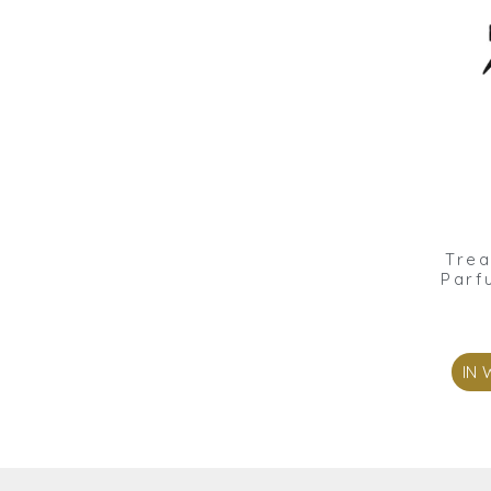
Trea
Parf
IN