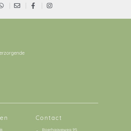
verzorgende
den
Contact
ak
Boerhaaveweg 95