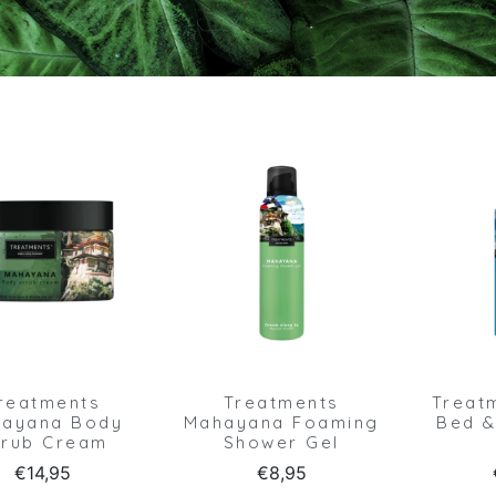
reatments
Treatments
Treat
ayana Body
Mahayana Foaming
Bed &
crub Cream
Shower Gel
€
14,95
€
8,95