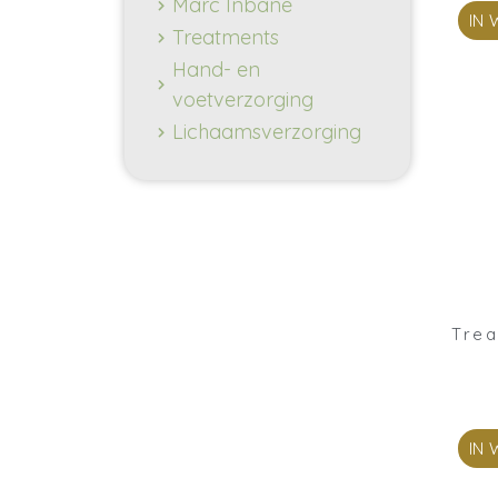
Marc Inbane
IN
Treatments
Hand- en
voetverzorging
Lichaamsverzorging
Trea
IN