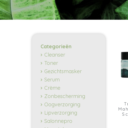
Categorieën
Cleanser
Toner
Gezichtsmasker
Serum
Crème
Zonbescherming
T
Oogverzorging
Mah
Lipverzorging
S
Salonnepro