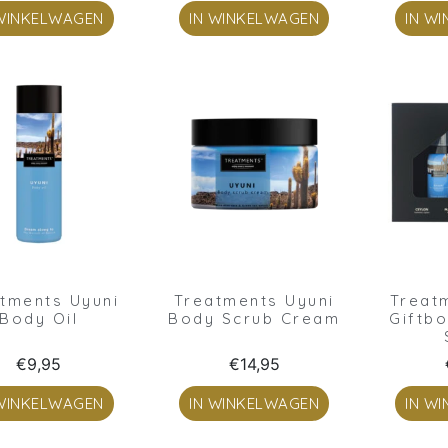
 WINKELWAGEN
IN WINKELWAGEN
IN W
tments Uyuni
Treatments Uyuni
Treat
Body Oil
Body Scrub Cream
Giftb
€
9,95
€
14,95
 WINKELWAGEN
IN WINKELWAGEN
IN W