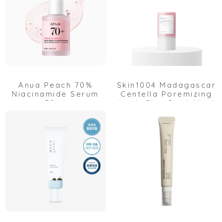
Anua Peach 70%
Skin1004 Madagascar
Niacinamide Serum
Centella Poremizing
30ml
Quick Clay Stick Mask
27g