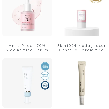
Anua Peach 70%
Skin1004 Madagascar
Niacinamide Serum
Centella Poremizing
30ml
Quick Clay Stick Mask
27g