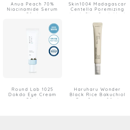
Anua Peach 70%
Skin1004 Madagascar
Niacinamide Serum
Centella Poremizing
30ml
Quick Clay Stick Mask
27g
Round Lab 1025
Haruharu Wonder
Dokdo Eye Cream
Black Rice Bakuchiol
30ml
Eye Cream 20ml