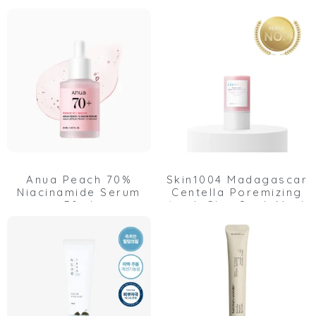
Anua Peach 70%
Skin1004 Madagascar
Niacinamide Serum
Centella Poremizing
30ml
Quick Clay Stick Mask
27g