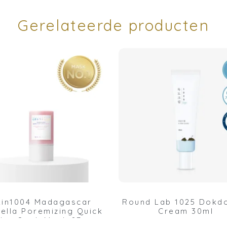
Gerelateerde producten
kin1004 Madagascar
Round Lab 1025 Dokd
ella Poremizing Quick
Cream 30ml
lay Stick Mask 27g