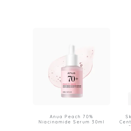
Anua Peach 70%
S
Niacinamide Serum 30ml
Cent
C